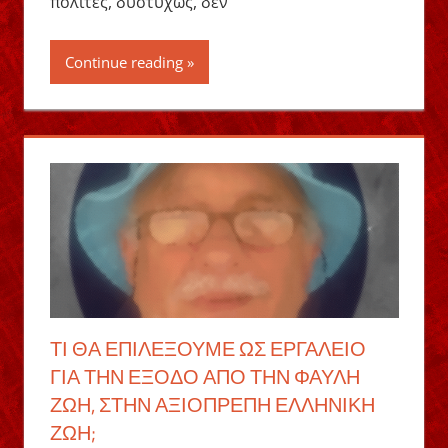
πολίτες, δυστυχώς, δεν
Continue reading
ΤΙ ΘΑ ΕΠΙΛΈΞΟΥΜΕ ΩΣ ΕΡΓΑΛΕΊΟ
ΓΙΑ ΤΗΝ ΈΞΟΔΟ ΑΠΌ ΤΗΝ ΦΑΎΛΗ
ΖΩΉ, ΣΤΗΝ ΑΞΙΟΠΡΕΠΉ ΕΛΛΗΝΙΚΉ
ΖΩΉ;