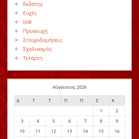
Εκδότης
Ευχές
ΙόΦ
Προσευχή
Στοιχοδομήσεις
Σχολιασμός
Τετάρτη
Αύγουστος 2026
Δ
Τ
Τ
Π
Π
Σ
Κ
1
2
3
4
5
6
7
8
9
10
11
12
13
14
15
16